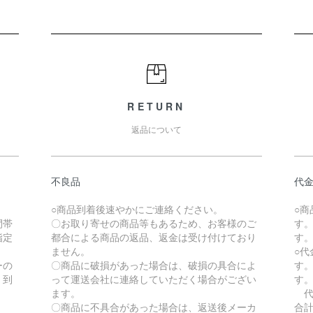
RETURN
返品について
不良品
代
。
○商品到着後速やかにご連絡ください。
○
間帯
〇お取り寄せの商品等もあるため、お客様のご
す
指定
都合による商品の返品、返金は受け付けており
す
ません。
○
ーの
〇商品に破損があった場合は、破損の具合によ
す
、到
って運送会社に連絡していただく場合がござい
す
ます。
代
〇商品に不具合があった場合は、返送後メーカ
合計