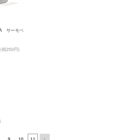
MA サーモベ
円(税250円)
示
9
10
11