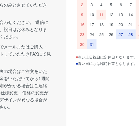
らのみとさせていただき
2
3
4
5
6
7
9
10
11
12
13
14
合わせください。 返信に
16
17
18
19
20
21
、祝日はお休みとなりま
23
24
25
26
27
28
ください。
30
31
でメールまたはご購入・
トしていただきFAXにて見
■
赤い土日祝日は定休日となります。
■
青い日にちは臨時休業となります。
換の場合はご注文をいた
金をいただいてから1週間
期がかかる場合はご連絡
の仕様変更、価格の変更が
デザインが異なる場合が
さい。