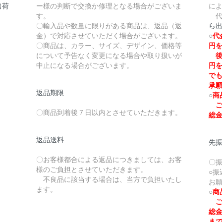
出荷
ー様の判断で交換か修理となる場合がございま
に
す。
代
〇輸入品や数量に限りがある商品は、返品（返
ら
金）で対応させていただく場合がございます。
○
代
〇商品は、カラー、サイズ、デザイン、価格等
円
について予告なく変更になる場合や取り扱いが
後
中止になる場合がございます。
円
で
承
返品期限
○
商
ご
〇商品到着後７日以内とさせていただきます。
総
返品送料
先
〇お客様都合による返品につきましては、お客
〇
様のご負担とさせていただきます。
○
不良品に該当する場合は、当方で負担いたし
お
ます。
○
商
ご
総
ま