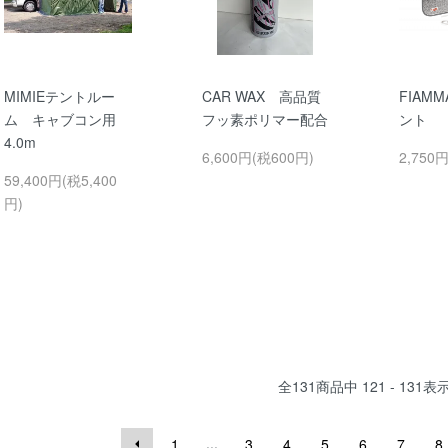
MIMIEテントルー
CAR WAX 高品質
FIAM
ム キャブコン用
フッ素ポリマー配合
ント
4.0m
6,600円(税600円)
2,750
59,400円(税5,400
円)
全
131
商品中
121 - 131
表
...
1
3
4
5
6
7
8