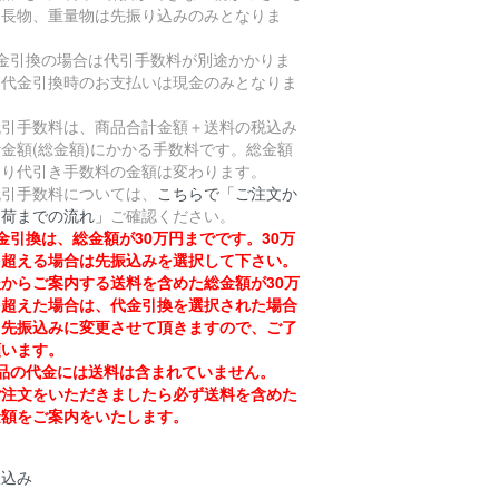
。長物、重量物は先振り込みのみとなりま
。
代金引換の場合は代引手数料が別途かかりま
。代金引換時のお支払いは現金のみとなりま
。
引手数料は、商品合計金額＋送料の税込み
金額(総金額)にかかる手数料です。総金額
より代引き手数料の金額は変わります。
引手数料については、
こちらで「ご注文か
出荷までの流れ」
ご確認ください。
金引換は、総金額が30万円までです。30万
を超える場合は先振込みを選択して下さい。
からご案内する送料を含めた総金額が30万
を超えた場合は、代金引換を選択された場合
も先振込みに変更させて頂きますので、ご了
願います。
品の代金には送料は含まれていません。
注文をいただきましたら必ず送料を含めた
金額をご案内をいたします。
振込み