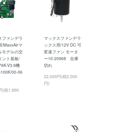
スファンデラ
マックスファンデラ
MaxxAirマ
ックス用/12V DC 可
ルモデルの交
変速ファン モータ
リント基板/
ー10-20968 在庫
76K-V3.9機
切れ
100K/00-06
22,000円(税2,000
円)
円(税1,990