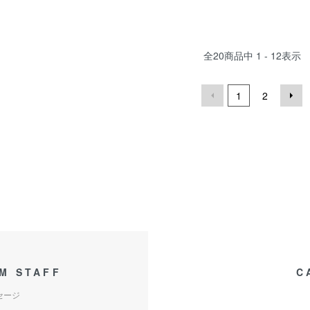
全
20
商品中
1 - 12
表示
1
2
M STAFF
C
セージ