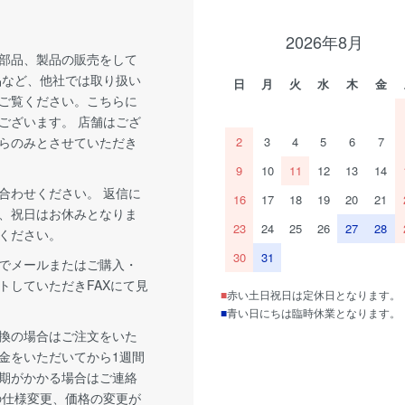
2026年8月
部品、製品の販売をして
品など、他社では取り扱い
日
月
火
水
木
金
ご覧ください。こちらに
ございます。 店舗はござ
らのみとさせていただき
2
3
4
5
6
7
9
10
11
12
13
14
合わせください。 返信に
16
17
18
19
20
21
、祝日はお休みとなりま
23
24
25
26
27
28
ください。
30
31
でメールまたはご購入・
トしていただきFAXにて見
■
赤い土日祝日は定休日となります。
■
青い日にちは臨時休業となります。
換の場合はご注文をいた
金をいただいてから1週間
期がかかる場合はご連絡
の仕様変更、価格の変更が