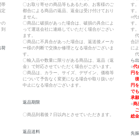
間帯
〇お取り寄せの商品等もあるため、お客様のご
す
指定
都合による商品の返品、返金は受け付けており
す
ません。
○
ーの
〇商品に破損があった場合は、破損の具合によ
す
、到
って運送会社に連絡していただく場合がござい
す
ます。
代
〇商品に不具合があった場合は、返送後メーカ
合計
出荷
ー様の判断で交換か修理となる場合がございま
に
す。
代
〇輸入品や数量に限りがある商品は、返品（返
ら
金）で対応させていただく場合がございます。
○
代
〇商品は、カラー、サイズ、デザイン、価格等
円
について予告なく変更になる場合や取り扱いが
後
中止になる場合がございます。
円
で
承
返品期限
○
商
ご
〇商品到着後７日以内とさせていただきます。
総
返品送料
先