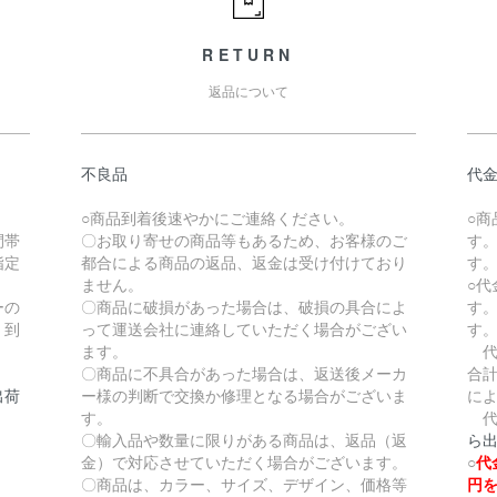
RETURN
返品について
不良品
代
。
○商品到着後速やかにご連絡ください。
○
間帯
〇お取り寄せの商品等もあるため、お客様のご
す
指定
都合による商品の返品、返金は受け付けており
す
ません。
○
ーの
〇商品に破損があった場合は、破損の具合によ
す
、到
って運送会社に連絡していただく場合がござい
す
ます。
代
〇商品に不具合があった場合は、返送後メーカ
合計
出荷
ー様の判断で交換か修理となる場合がございま
に
す。
代
〇輸入品や数量に限りがある商品は、返品（返
ら
金）で対応させていただく場合がございます。
○
代
〇商品は、カラー、サイズ、デザイン、価格等
円