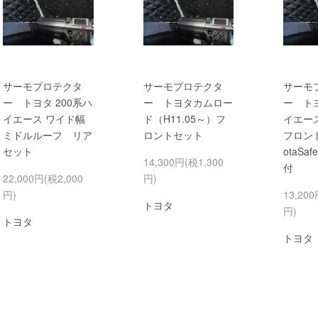
サーモプロテクタ
サーモプロテクタ
サーモ
ー トヨタ 200系ハ
ー トヨタカムロー
ー トヨ
イエース ワイド幅
ド（H11.05～）フ
イエー
ミドルルーフ リア
ロントセット
フロント
セット
otaSaf
14,300円(税1,300
付
22,000円(税2,000
円)
円)
13,200
トヨタ
円)
トヨタ
トヨタ