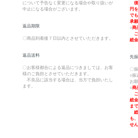
について予告なく変更になる場合や取り扱いが
後
中止になる場合がございます。
円
で
承
返品期限
○
商
ご
〇商品到着後７日以内とさせていただきます。
総
返品送料
先
〇お客様都合による返品につきましては、お客
〇
様のご負担とさせていただきます。
○
不良品に該当する場合は、当方で負担いたし
お
ます。
○
商
ご
総
ま
総
も
せ