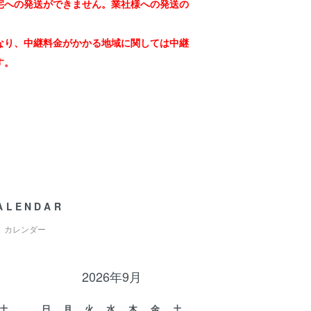
宅への発送ができません。業社様への発送の
なり、中継料金がかかる地域に関しては中継
す。
ALENDAR
カレンダー
2026年9月
土
日
月
火
水
木
金
土