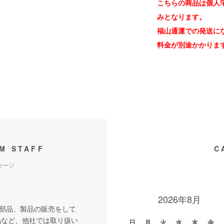
こちらの商品は個人
みとなります。
福山通運での発送に
料金が別途かかりま
M STAFF
C
セージ
2026年8月
部品、製品の販売をして
品など、他社では取り扱い
日
月
火
水
木
金