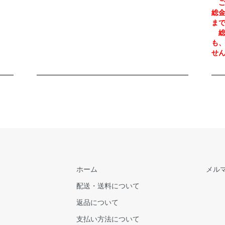
ご
総
ま
総
も
せ
ホーム
メル
配送・送料について
返品について
支払い方法について