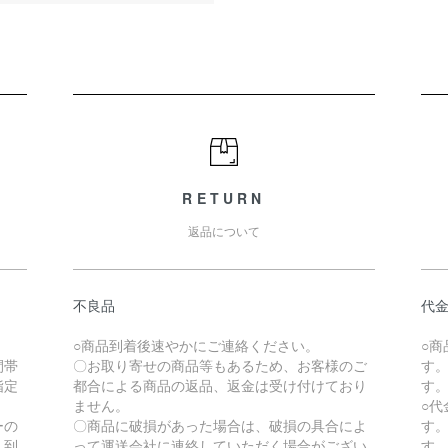
RETURN
返品について
不良品
代
。
○商品到着後速やかにご連絡ください。
○
間帯
〇お取り寄せの商品等もあるため、お客様のご
す
指定
都合による商品の返品、返金は受け付けており
す
ません。
○
ーの
〇商品に破損があった場合は、破損の具合によ
す
、到
って運送会社に連絡していただく場合がござい
す