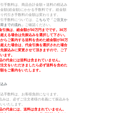
引手数料は、商品合計金額＋送料の税込み
金額(総金額)にかかる手数料です。総金額
より代引き手数料の金額は変わります。
引手数料については、
こちらで「ご注文か
出荷までの流れ」
ご確認ください。
金引換は、総金額が30万円までです。30万
を超える場合は先振込みを選択して下さい。
からご案内する送料を含めた総金額が30万
を超えた場合は、代金引換を選択された場合
も先振込みに変更させて頂きますので、ご了
願います。
品の代金には送料は含まれていません。
注文をいただきましたら必ず送料を含めた
金額をご案内をいたします。
振込み
振込手数料は、お客様負担になります。
振込みは、必ずご注文者様の名義にて振込みを
願いいたします。
品の代金には、送料は含まれていません。