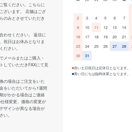
ご覧ください。こちらに
ございます。 店舗はござ
らのみとさせていただき
2
3
4
5
6
7
9
10
11
12
13
14
合わせください。 返信に
16
17
18
19
20
21
、祝日はお休みとなりま
23
24
25
26
27
28
ください。
30
31
でメールまたはご購入・
トしていただきFAXにて見
■
赤い土日祝日は定休日となります。
■
青い日にちは臨時休業となります。
換の場合はご注文をいた
金をいただいてから1週間
期がかかる場合はご連絡
の仕様変更、価格の変更が
デザインが異なる場合が
さい。