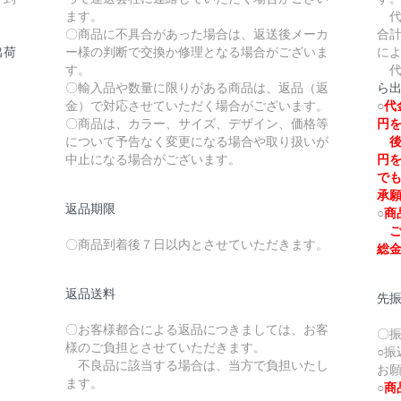
ます。
代
〇商品に不具合があった場合は、返送後メーカ
合計
出荷
ー様の判断で交換か修理となる場合がございま
に
す。
代
〇輸入品や数量に限りがある商品は、返品（返
ら
金）で対応させていただく場合がございます。
○
代
〇商品は、カラー、サイズ、デザイン、価格等
円
について予告なく変更になる場合や取り扱いが
後
中止になる場合がございます。
円
で
承
返品期限
○
商
ご
〇商品到着後７日以内とさせていただきます。
総
返品送料
先
〇お客様都合による返品につきましては、お客
〇
様のご負担とさせていただきます。
○
不良品に該当する場合は、当方で負担いたし
お
ます。
○
商