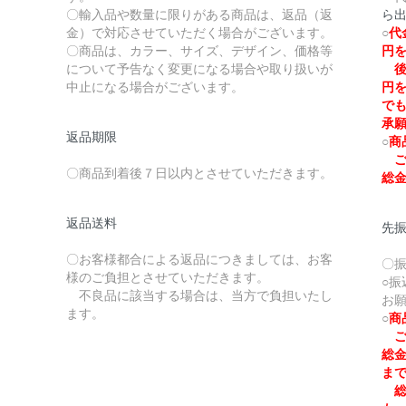
〇輸入品や数量に限りがある商品は、返品（返
ら
金）で対応させていただく場合がございます。
○
代
〇商品は、カラー、サイズ、デザイン、価格等
円
について予告なく変更になる場合や取り扱いが
後
中止になる場合がございます。
円
で
承
返品期限
○
商
ご
〇商品到着後７日以内とさせていただきます。
総
返品送料
先
〇お客様都合による返品につきましては、お客
〇
様のご負担とさせていただきます。
○
不良品に該当する場合は、当方で負担いたし
お
ます。
○
商
ご
総
ま
総