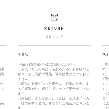
RETURN
返品について
不良品
代
。
○商品到着後速やかにご連絡ください。
○
間帯
〇お取り寄せの商品等もあるため、お客様のご
す
指定
都合による商品の返品、返金は受け付けており
す
ません。
○
ーの
〇商品に破損があった場合は、破損の具合によ
す
、到
って運送会社に連絡していただく場合がござい
す
ます。
代
〇商品に不具合があった場合は、返送後メーカ
合計
出荷
ー様の判断で交換か修理となる場合がございま
に
す。
代