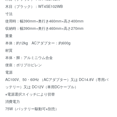
木目（ブラック）：WT4SE102WB
寸法
使用時：幅390mm×奥行き460mm×高さ400mm
収納時：幅390mm×奥行き460mm×高さ270mm
重量
本体：約12kg ACアダプター：約600g
材質
本体・脚：アルミニウム合金
便座：ポリプロピレン
電源
AC100V、50・60Hz （ACアダプター）又は DC14.8V（専用バ
ッテリー）又は DC12V（車用DCケーブル）
※電源選択スイッチにより切替
消費電力
75W（バッテリー駆動可※別売）