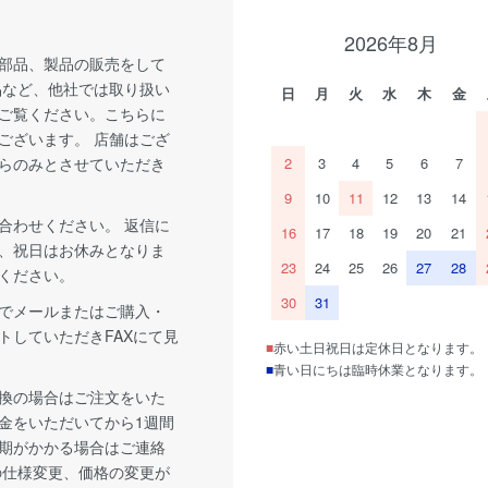
2026年8月
部品、製品の販売をして
品など、他社では取り扱い
日
月
火
水
木
金
ご覧ください。こちらに
ございます。 店舗はござ
らのみとさせていただき
2
3
4
5
6
7
9
10
11
12
13
14
合わせください。 返信に
16
17
18
19
20
21
、祝日はお休みとなりま
23
24
25
26
27
28
ください。
30
31
でメールまたはご購入・
トしていただきFAXにて見
■
赤い土日祝日は定休日となります。
■
青い日にちは臨時休業となります。
換の場合はご注文をいた
金をいただいてから1週間
期がかかる場合はご連絡
の仕様変更、価格の変更が