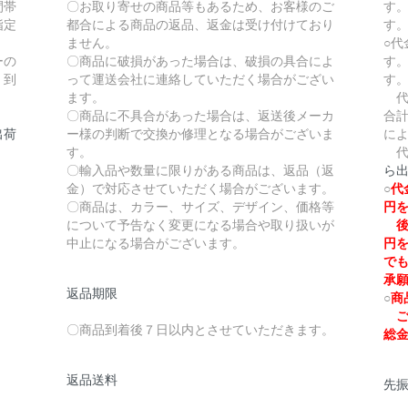
間帯
〇お取り寄せの商品等もあるため、お客様のご
す
指定
都合による商品の返品、返金は受け付けており
す
ません。
○
ーの
〇商品に破損があった場合は、破損の具合によ
す
、到
って運送会社に連絡していただく場合がござい
す
ます。
代
〇商品に不具合があった場合は、返送後メーカ
合計
出荷
ー様の判断で交換か修理となる場合がございま
に
す。
代
〇輸入品や数量に限りがある商品は、返品（返
ら
金）で対応させていただく場合がございます。
○
代
〇商品は、カラー、サイズ、デザイン、価格等
円
について予告なく変更になる場合や取り扱いが
後
中止になる場合がございます。
円
で
承
返品期限
○
商
ご
〇商品到着後７日以内とさせていただきます。
総
返品送料
先