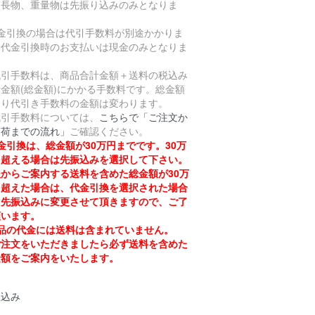
。長物、重量物は先振り込みのみとなりま
。
代金引換の場合は代引手数料が別途かかりま
。代金引換時のお支払いは現金のみとなりま
。
引手数料は、商品合計金額＋送料の税込み
金額(総金額)にかかる手数料です。総金額
より代引き手数料の金額は変わります。
引手数料については、
こちらで「ご注文か
出荷までの流れ」
ご確認ください。
金引換は、総金額が30万円までです。30万
を超える場合は先振込みを選択して下さい。
からご案内する送料を含めた総金額が30万
を超えた場合は、代金引換を選択された場合
も先振込みに変更させて頂きますので、ご了
願います。
品の代金には送料は含まれていません。
注文をいただきましたら必ず送料を含めた
金額をご案内をいたします。
振込み