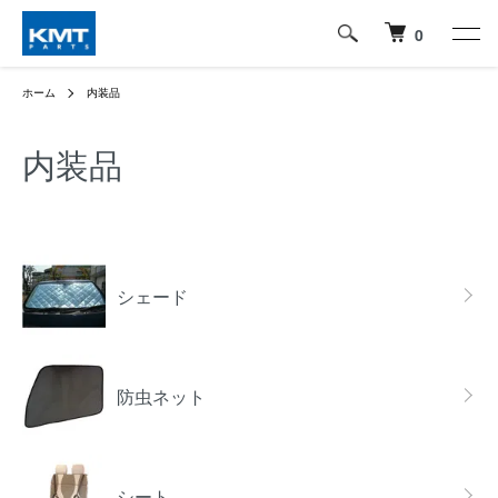
0
ホーム
内装品
内装品
グループ一覧
シェード
防虫ネット
シート