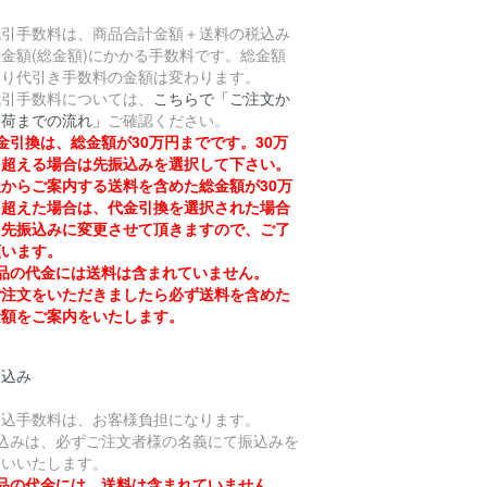
。
引手数料は、商品合計金額＋送料の税込み
金額(総金額)にかかる手数料です。総金額
より代引き手数料の金額は変わります。
引手数料については、
こちらで「ご注文か
出荷までの流れ」
ご確認ください。
金引換は、総金額が30万円までです。30万
を超える場合は先振込みを選択して下さい。
からご案内する送料を含めた総金額が30万
を超えた場合は、代金引換を選択された場合
も先振込みに変更させて頂きますので、ご了
願います。
品の代金には送料は含まれていません。
注文をいただきましたら必ず送料を含めた
金額をご案内をいたします。
振込み
振込手数料は、お客様負担になります。
振込みは、必ずご注文者様の名義にて振込みを
願いいたします。
品の代金には、送料は含まれていません。