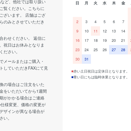
品など、他社では取り扱い
日
月
火
水
木
金
ご覧ください。こちらに
ございます。 店舗はござ
らのみとさせていただき
2
3
4
5
6
7
9
10
11
12
13
14
合わせください。 返信に
16
17
18
19
20
21
、祝日はお休みとなりま
23
24
25
26
27
28
ください。
30
31
でメールまたはご購入・
トしていただきFAXにて見
■
赤い土日祝日は定休日となります。
■
青い日にちは臨時休業となります。
換の場合はご注文をいた
金をいただいてから1週間
期がかかる場合はご連絡
の仕様変更、価格の変更が
デザインが異なる場合が
さい。