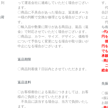
、到
って運送会社に連絡していただく場合がござい
す
ます。
代
〇商品に不具合があった場合は、返送後メーカ
合計
出荷
ー様の判断で交換か修理となる場合がございま
に
す。
代
〇輸入品や数量に限りがある商品は、返品（返
ら
金）で対応させていただく場合がございます。
○
代
〇商品は、カラー、サイズ、デザイン、価格等
円
について予告なく変更になる場合や取り扱いが
後
中止になる場合がございます。
円
で
承
返品期限
○
商
ご
〇商品到着後７日以内とさせていただきます。
総
返品送料
先
〇お客様都合による返品につきましては、お客
〇
様のご負担とさせていただきます。
○
不良品に該当する場合は、当方で負担いたし
お
ます。
○
商