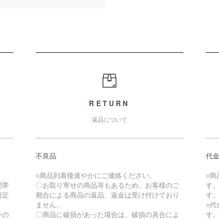
RETURN
返品について
不良品
代
。
○商品到着後速やかにご連絡ください。
○
間帯
〇お取り寄せの商品等もあるため、お客様のご
す
指定
都合による商品の返品、返金は受け付けており
す
ません。
○
ーの
〇商品に破損があった場合は、破損の具合によ
す