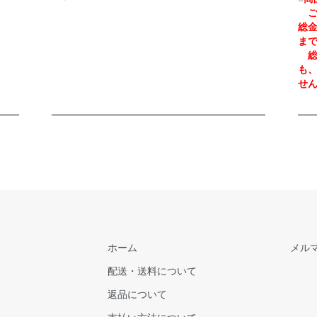
ご
総
ま
総
も
せ
ホーム
メル
配送・送料について
返品について
支払い方法について