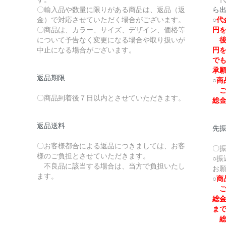
〇輸入品や数量に限りがある商品は、返品（返
ら
金）で対応させていただく場合がございます。
○
代
〇商品は、カラー、サイズ、デザイン、価格等
円
について予告なく変更になる場合や取り扱いが
後
中止になる場合がございます。
円
で
承
返品期限
○
商
ご
〇商品到着後７日以内とさせていただきます。
総
返品送料
先
〇お客様都合による返品につきましては、お客
〇
様のご負担とさせていただきます。
○
不良品に該当する場合は、当方で負担いたし
お
ます。
○
商
ご
総
ま
総