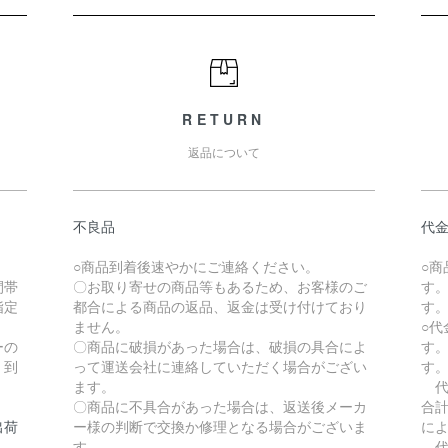
RETURN
返品について
不良品
代
。
○商品到着後速やかにご連絡ください。
○
間帯
〇お取り寄せの商品等もあるため、お客様のご
す
指定
都合による商品の返品、返金は受け付けており
す
ません。
○
ーの
〇商品に破損があった場合は、破損の具合によ
す
、到
って運送会社に連絡していただく場合がござい
す
ます。
代
〇商品に不具合があった場合は、返送後メーカ
合計
出荷
ー様の判断で交換か修理となる場合がございま
に
す。
代