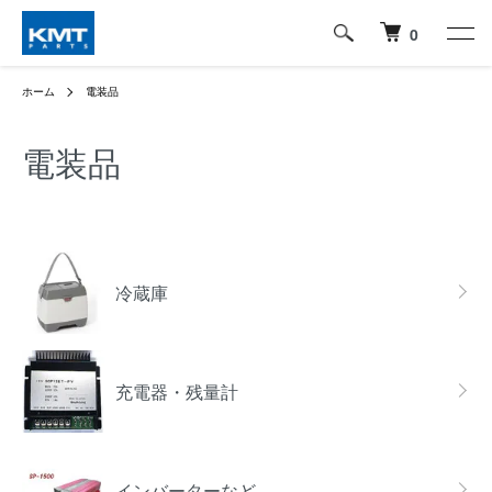
0
ホーム
電装品
電装品
グループ一覧
冷蔵庫
充電器・残量計
インバーターなど