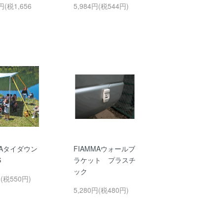
円(税1,656
5,984円(税544円)
MAタイダウン
FIAMMAウォールブ
S
ラケット プラスチ
ック
円(税550円)
5,280円(税480円)