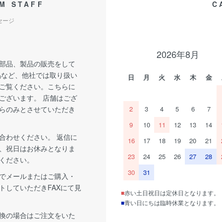
M STAFF
C
セージ
2026年8月
部品、製品の販売をして
品など、他社では取り扱い
日
月
火
水
木
金
ご覧ください。こちらに
ございます。 店舗はござ
らのみとさせていただき
2
3
4
5
6
7
9
10
11
12
13
14
合わせください。 返信に
16
17
18
19
20
21
、祝日はお休みとなりま
23
24
25
26
27
28
ください。
30
31
でメールまたはご購入・
トしていただきFAXにて見
■
赤い土日祝日は定休日となります。
■
青い日にちは臨時休業となります。
換の場合はご注文をいた