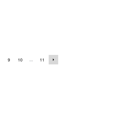
...
9
10
11