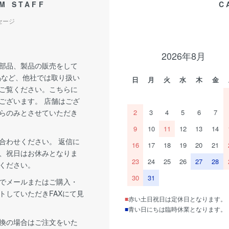
M STAFF
C
セージ
2026年8月
部品、製品の販売をして
品など、他社では取り扱い
日
月
火
水
木
金
ご覧ください。こちらに
ございます。 店舗はござ
らのみとさせていただき
2
3
4
5
6
7
9
10
11
12
13
14
合わせください。 返信に
16
17
18
19
20
21
、祝日はお休みとなりま
23
24
25
26
27
28
ください。
30
31
でメールまたはご購入・
トしていただきFAXにて見
■
赤い土日祝日は定休日となります。
■
青い日にちは臨時休業となります。
換の場合はご注文をいた