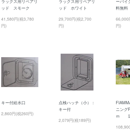
ラックス用リペアリ
ラックス用リペアリ
ーバイ
ッド スモーク
ッド ホワイト
料無料
41,580円(税3,780
29,700円(税2,700
66,000
円)
円)
円)
キー付給水口
点検ハッチ（小）：
FIAM
キー付
ニングF
2,860円(税260円)
ｍ 送
2,079円(税189円)
108,90